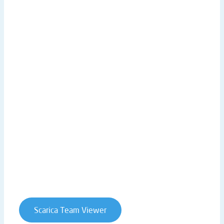
SBF Set up e assistenza remota
MEDIA
Scarica Demo Business Experience
Scarica Brochure
Galleria Video
LINK UTILI
Sede centrale
Lavora con noi
Privacy Policy
Cookie Policy
Whistleblowing
Contratti e condizioni
Scarica Team Viewer