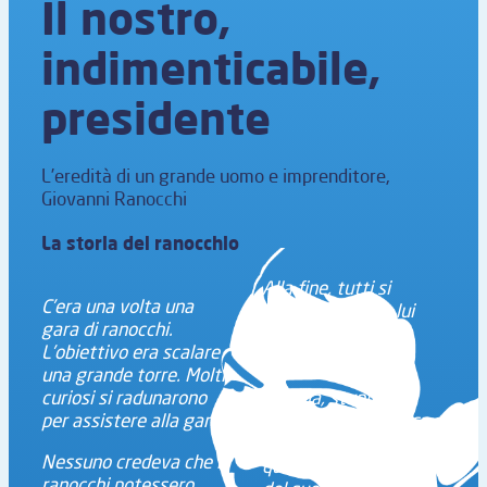
Il nostro,
indimenticabile,
presidente
L’eredità di un grande uomo e imprenditore,
Giovanni Ranocchi
La storia del ranocchio
Alla fine, tutti si
C’era una volta una
arresero, tranne lui
gara di ranocchi.
che raggiunse il
L’obiettivo era scalare
traguardo.
una grande torre. Molti
curiosi si radunarono
La folla, stupita, si
per assistere alla gara.
chiedeva come fosse
riuscito nell’impresa e
Nessuno credeva che i
quale fosse il segreto
ranocchi potessero