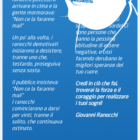
del suo successo.
arrivare in cima e la
gente mormorava:
Fu così che, con
“Non ce la faranno
grande sorpresa, si
mai!”
scoprì che era sordo! Ci
sono persone che
Un po’ alla volta, i
hanno la pessima
ranocchi demotivati
abitudine di essere
iniziarono a desistere,
negative, e così
tranne uno che,
facendo derubano le
testardo, proseguiva
migliori speranze del
senza sosta.
tuo cuore.
Il pubblico insisteva:
Credi in ciò che fai,
“Non ce la faranno
troverai la forza e il
mai!”
coraggio per realizzare
I ranocchi
i tuoi sogni!
cominciarono a darsi
per vinti, tranne il
Giovanni Ranocchi
solito, che continuava
ostinato.