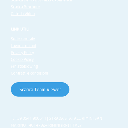
Scarica Brochure
Galleria Video
LINK UTILI
Sede centrale
Lavora con noi
Privacy Policy
Cookie Policy
Whistleblowing
Contratti e condizioni
Scarica Team Viewer
T. +39 0541 906611 | STRADA STATALE RIMINI SAN
MARINO 146 | 47924 RIMINI (RN) | ITALY