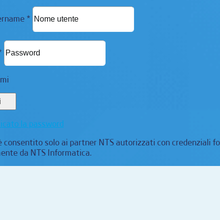
sername *
*
ami
i
icato la password
 consentito solo ai partner NTS autorizzati con credenziali fo
ente da NTS Informatica.