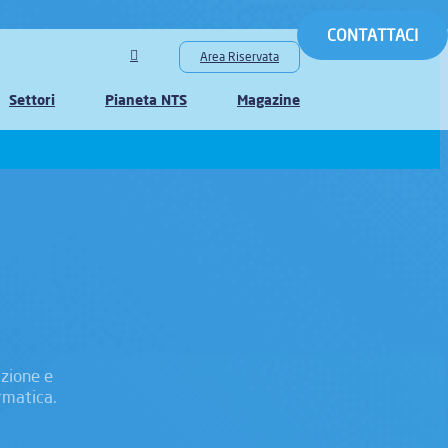
CONTATTACI
Area Riservata
Settori
Pianeta NTS
Magazine
azione e
rmatica.