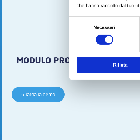
che hanno raccolto dal tuo uti
Selezione
Necessari
del
consenso
MODULO PRODUZIONE: Busines
Rifiuta
Guarda la demo