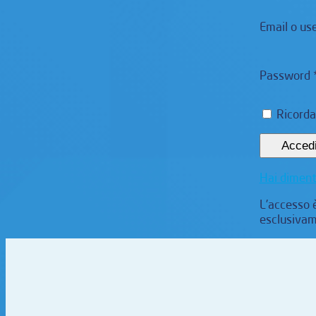
Email o u
Password 
Ricord
Acced
Hai diment
L’accesso è
esclusivam