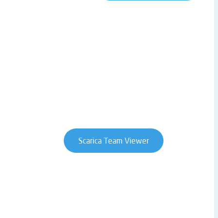
LINK UTILI
nce
Sede centrale
Lavora con noi
Privacy Policy
Cookie Policy
Whistleblowing
Contratti e condizioni
Scarica Team Viewer