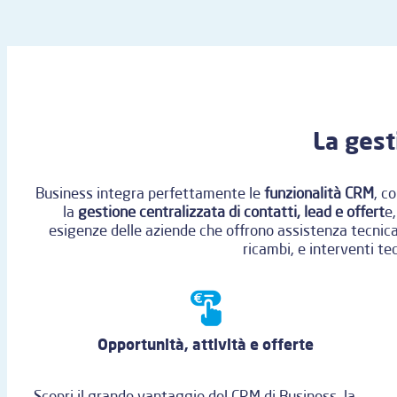
La gest
Business integra perfettamente le
funzionalità CRM
, c
la
gestione centralizzata di contatti, lead e offert
e,
esigenze delle aziende che offrono assistenza tecnic
ricambi, e interventi te
Opportunità, attività e offerte
Scopri il grande vantaggio del CRM di Business, la