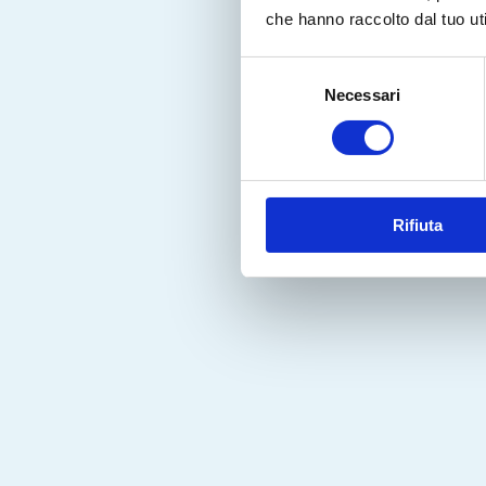
che hanno raccolto dal tuo uti
Selezione
Necessari
del
consenso
Rifiuta