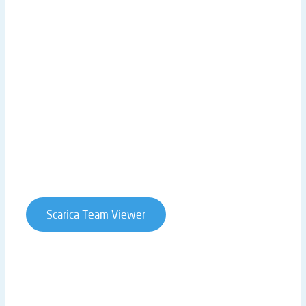
Scarica Demo Business Experience
Scarica Brochure
Galleria Video
LINK UTILI
Sede centrale
Lavora con noi
Privacy Policy
Cookie Policy
Whistleblowing
Contratti e condizioni
Scarica Team Viewer
T. +39 0541 906611 | STRADA STATALE RIMINI SAN
MARINO 146 | 47924 RIMINI (RN) | ITALY