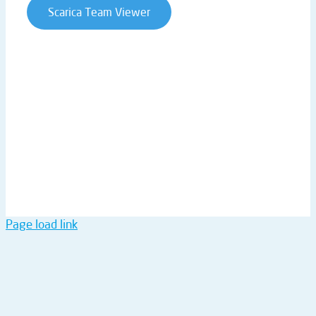
Scarica Team Viewer
T. +39 0541 906611 | STRADA STATALE RIMINI SAN
MARINO 146 | 47924 RIMINI (RN) | ITALY
P.IVA 02019510409 | REA RN-234990 | CAP. SOC. €
61.973,00 I.V. |
ntsinformatica@pec.it
Page load link