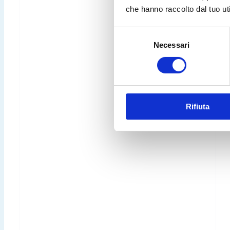
che hanno raccolto dal tuo uti
Selezione
Necessari
del
consenso
Rifiuta