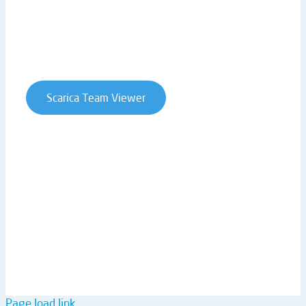
Privacy Policy
Cookie Policy
Whistleblowing
Contratti e condizioni
Scarica Team Viewer
T. +39 0541 906611 | STRADA STATALE RIMINI SAN
MARINO 146 | 47924 RIMINI (RN) | ITALY
P.IVA 02019510409 | REA RN-234990 | CAP. SOC. €
61.973,00 I.V. |
ntsinformatica@pec.it
Page load link