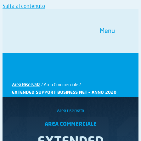
Salta al contenuto
Menu
Area Riservata
/ Area Commerciale /
EXTENDED SUPPORT BUSINESS NET – ANNO 2020
Area riservata
AREA COMMERCIALE
EXTENDED