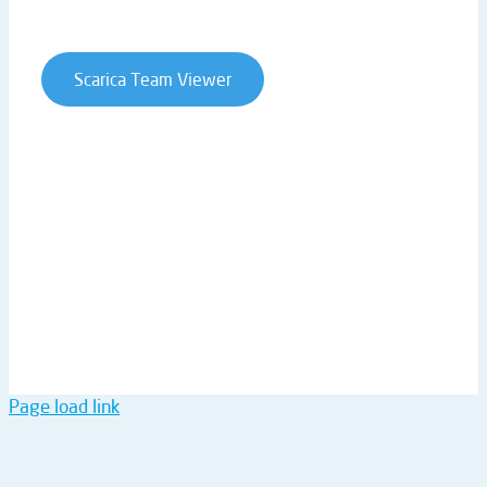
Contratti e condizioni
Scarica Team Viewer
T. +39 0541 906611 | STRADA STATALE RIMINI SAN
MARINO 146 | 47924 RIMINI (RN) | ITALY
P.IVA 02019510409 | REA RN-234990 | CAP. SOC. €
61.973,00 I.V. |
ntsinformatica@pec.it
Page load link