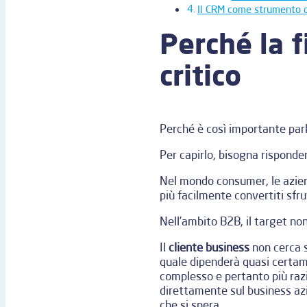
Il CRM come strumento d
Perché la f
critico
Perché è così importante par
Per capirlo, bisogna risponde
Nel mondo consumer, le azien
più facilmente convertiti sfru
Nell’ambito B2B, il target non
Il
cliente business
non cerca s
quale dipenderà quasi certame
complesso e pertanto più razio
direttamente sul business az
che si spera.