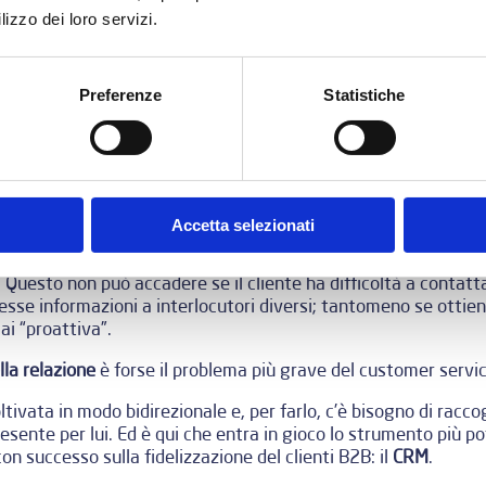
lizzo dei loro servizi.
sso che la
customer experience diventi più debole dopo la ve
te dal commerciale di turno, si trova ad avere a che fare con 
ioni frammentate.
Preferenze
Statistiche
customer acquisition è un errore capitale, perché spinge il clien
interrompe o diventa discontinuo dopo la firma del contratto, 
erdere il cliente.
 gli
errori operativi
.
Accetta selezionati
 problemi amministrativi e di fatturazione; anche gli aspetti
one della qualità (in negativo). In qualsiasi ambito, ma soprat
 Questo non può accadere se il cliente ha difficoltà a contatta
esse informazioni a interlocutori diversi; tantomeno se ottien
i “proattiva”.
lla relazione
è forse il problema più grave del customer servic
coltivata in modo bidirezionale e, per farlo, c’è bisogno di racc
esente per lui. Ed è qui che entra in gioco lo strumento più po
n successo sulla fidelizzazione del clienti B2B: il
CRM
.