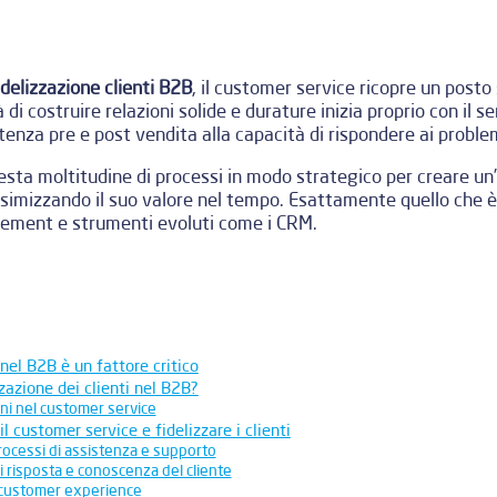
idelizzazione clienti B2B
, il customer service ricopre un posto s
di costruire relazioni solide e durature inizia proprio con il ser
stenza pre e post vendita alla capacità di rispondere ai problem
esta moltitudine di processi in modo strategico per creare un
simizzando il suo valore nel tempo. Esattamente quello che è
ement e strumenti evoluti come i CRM.
nel B2B è un fattore critico
zazione dei clienti nel B2B?
uni nel customer service
il customer service e fidelizzare i clienti
rocessi di assistenza e supporto
i risposta e conoscenza del cliente
 customer experience