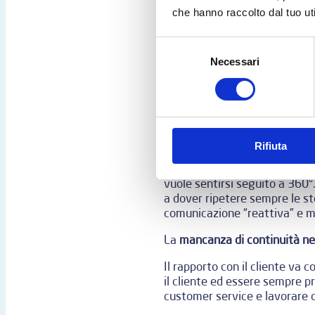
che hanno raccolto dal tuo uti
stesse attenzioni. Capita spe
contattato in modo così soler
partner poco presente, relaz
Selezione
Necessari
del
Dirigere gli sforzi solo sulla 
consenso
raggirato. Se il rapporto si 
fidelizzazione: il rischio è di p
Un’altra grande criticità sono
Rifiuta
Ritardi, disservizi, ma anche
possono influenzare la percezi
vuole sentirsi seguito a 360°.
a dover ripetere sempre le st
comunicazione “reattiva” e ma
La
mancanza di continuità ne
Il rapporto con il cliente va 
il cliente ed essere sempre pr
customer service e lavorare co