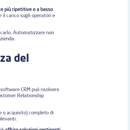
te più ripetitive e a basso
il carico sugli operatori e
ficarlo. Automatizzare non
azienda.
za del
Un software CRM può risolvere
Customer Relationship
e o acquisito) completo di
ilevanti.
 di
offrire soluzioni pertinenti
,