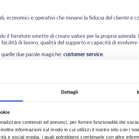
nali, economici e operativi che minano la fiducia del cliente e c
 il fornitore smette di creare valore per la propria azienda. E
 facilità di lavoro, qualità del supporto e capacità di evolvere
quelle due parole magiche:
customer service
.
rente, il cliente sperimenta tantissimi problemi: i tempi di atte
un operatore, il dover ripetere più volte le stesse informazion
occhi del cliente, e passare da quella sensazione di disagio al
Dettagli
errori nella gestione del customer service.
ookie
iù comuni nel customer serv
nalizzare contenuti ed annunci, per fornire funzionalità dei socia
inoltre informazioni sul modo in cui utilizzi il nostro sito con i n
icità e social media, i quali potrebbero combinarle con altre inform
tissimo nel trovare nuovi clienti ma poi, una volta acquisiti, 