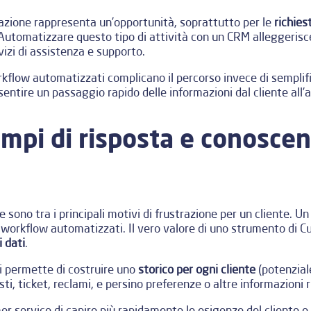
mazione rappresenta un’opportunità, soprattutto per le
richies
utomatizzare questo tipo di attività con un CRM alleggerisce 
izi di assistenza e supporto.
rkflow automatizzati complicano il percorso invece di sempli
ntire un passaggio rapido delle informazioni dal cliente all’
empi di risposta e conoscen
 sono tra i principali motivi di frustrazione per un cliente. 
 workflow automatizzati. Il vero valore di uno strumento di 
i dati
.
ti permette di costruire uno
storico per ogni cliente
(potenzial
ti, ticket, reclami, e persino preferenze o altre informazioni r
r service di capire più rapidamente le esigenze del cliente e