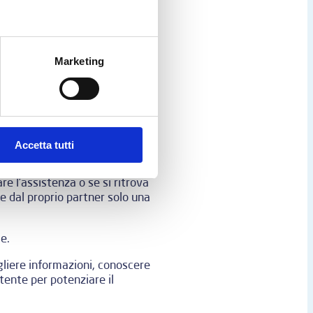
ndita
. Il cliente, che veniva
un’assistenza lenta, un
Marketing
te a sentirsi tradito e
non solo viene meno la
Accetta tutti
 che sembrano secondari
tutto nel B2B, il cliente
re l’assistenza o se si ritrova
e dal proprio partner solo una
e.
ogliere informazioni, conoscere
tente per potenziare il