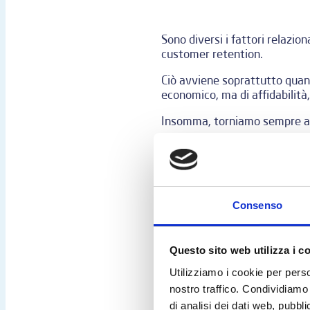
Sono diversi i fattori relazio
customer retention.
Ciò avviene soprattutto quando
economico, ma di affidabilità,
Insomma, torniamo sempre a 
Quando il servizio clienti è ca
la complessità di parlare con 
diventano un disservizio agli 
fornitore è un passo breve.
Consenso
Vediamo alcuni dei principali 
Questo sito web utilizza i c
Gli errori p
Utilizziamo i cookie per perso
nostro traffico. Condividiamo 
di analisi dei dati web, pubbl
Molte aziende si prodigano tan