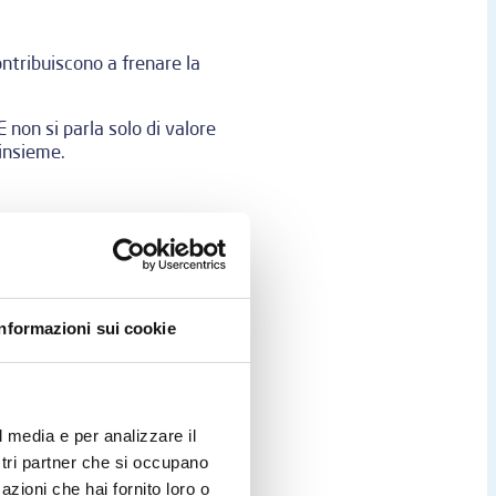
ontribuiscono a frenare la
 non si parla solo di valore
 insieme.
sa infiniti per una richiesta,
i. Tutte queste inefficienze
la ricerca di un nuovo
Informazioni sui cookie
ice
l media e per analizzare il
ostri partner che si occupano
azioni che hai fornito loro o
non riservano più loro le