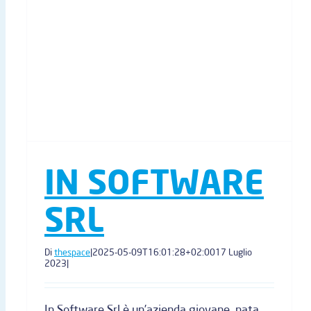
IN SOFTWARE
SRL
Di
thespace
|
2025-05-09T16:01:28+02:00
17 Luglio
2023
|
In Software Srl è un’azienda giovane, nata