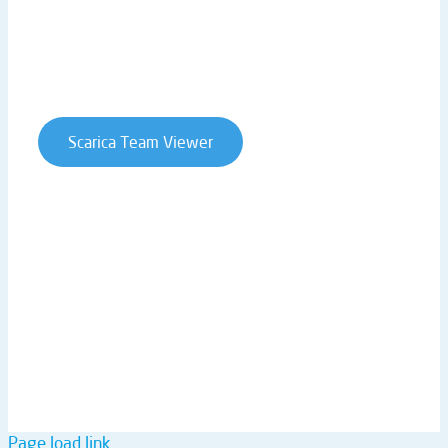
Privacy Policy
Cookie Policy
Whistleblowing
Contratti e condizioni
Scarica Team Viewer
T. +39 0541 906611 | STRADA STATALE RIMINI SAN
MARINO 146 | 47924 RIMINI (RN) | ITALY
P.IVA 02019510409 | REA RN-234990 | CAP. SOC. €
61.973,00 I.V. |
ntsinformatica@pec.it
Page load link