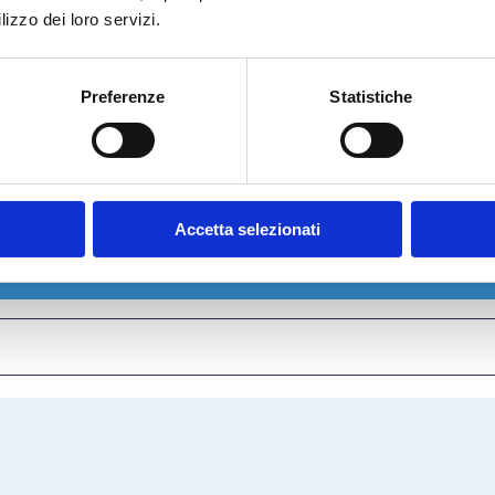
lizzo dei loro servizi.
nformativa sulla privacy
Preferenze
Statistiche
arte della società NTS Informatica per migliorare il mio business
le società di NTS Informatica per essere aggiornato su tutte le novità.
Accetta selezionati