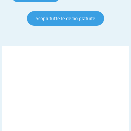
Scopri tutte le demo gratuite
IN PRIMO PIANO
Diventa Partner
Accesso Web (Riservato ai partner)
Customer Portal