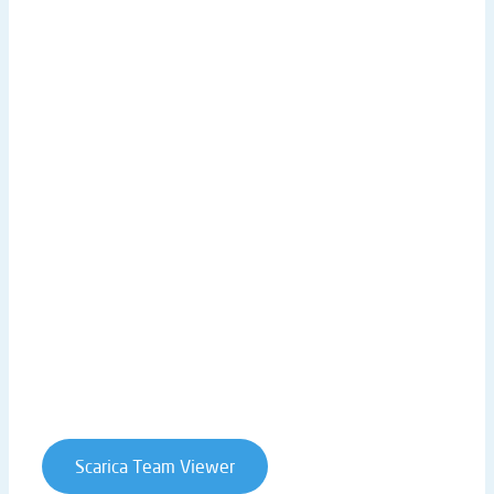
SBF Set up e assistenza remota
MEDIA
Scarica Demo Business Experience
Scarica Brochure
Galleria Video
LINK UTILI
Sede centrale
Lavora con noi
Privacy Policy
Cookie Policy
Whistleblowing
Contratti e condizioni
Scarica Team Viewer