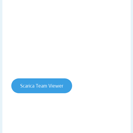
Galleria Video
LINK UTILI
Sede centrale
Lavora con noi
Privacy Policy
Cookie Policy
Whistleblowing
Contratti e condizioni
Scarica Team Viewer
T. +39 0541 906611 | STRADA STATALE RIMINI SAN
MARINO 146 | 47924 RIMINI (RN) | ITALY
P.IVA 02019510409 | REA RN-234990 | CAP. SOC. €