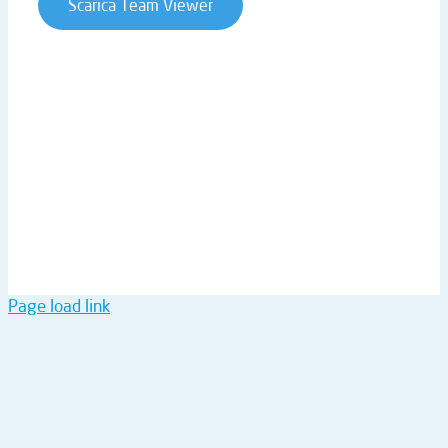
Scarica Team Viewer
T. +39 0541 906611 | STRADA STATALE RIMINI SAN
MARINO 146 | 47924 RIMINI (RN) | ITALY
P.IVA 02019510409 | REA RN-234990 | CAP. SOC. €
61.973,00 I.V. |
ntsinformatica@pec.it
Page load link