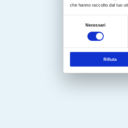
che hanno raccolto dal tuo uti
Selezione
Necessari
del
consenso
Rifiuta