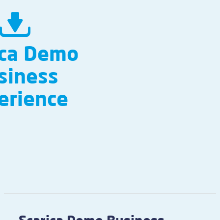
ica Demo
siness
erience