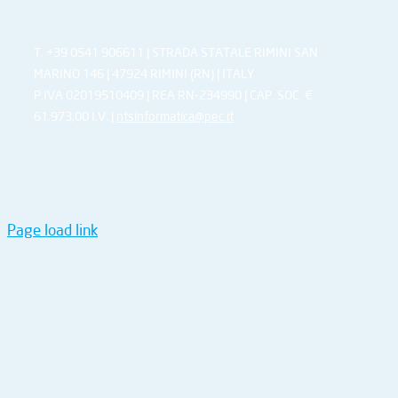
T. +39 0541 906611 | STRADA STATALE RIMINI SAN
MARINO 146 | 47924 RIMINI (RN) | ITALY
P.IVA 02019510409 | REA RN-234990 | CAP. SOC. €
61.973,00 I.V. |
ntsinformatica@pec.it
Page load link