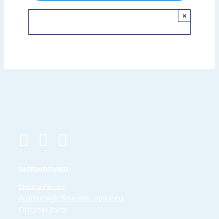
×
IN PRIMO PIANO
Diventa Partner
Accesso Web (Riservato ai partner)
Customer Portal