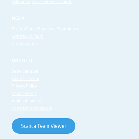
SBF Set up e assistenza remota
MEDIA
Scarica Demo Business Experience
Scarica Brochure
Galleria Video
LINK UTILI
Sede centrale
Lavora con noi
Privacy Policy
Cookie Policy
Whistleblowing
Contratti e condizioni
Scarica Team Viewer