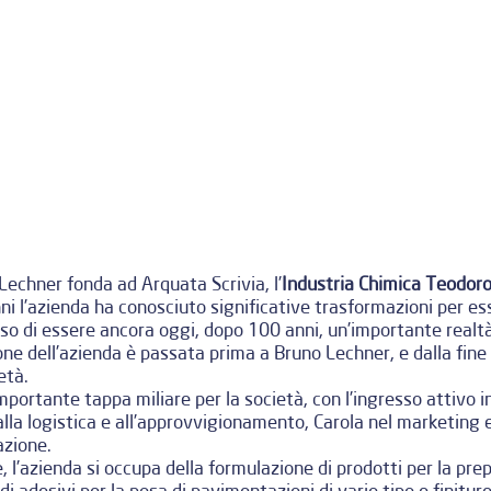
Lechner fonda ad Arquata Scrivia, l’
Industria Chimica Teodor
nni l’azienda ha conosciuto significative trasformazioni per e
o di essere ancora oggi, dopo 100 anni, un’importante realtà
e dell’azienda è passata prima a Bruno Lechner, e dalla fine de
età.
mportante tappa miliare per la società, con l’ingresso attivo 
la logistica e all’approvvigionamento, Carola nel marketing 
azione.
, l’azienda si occupa della formulazione di prodotti per la prepa
 adesivi per la posa di pavimentazioni di vario tipo e finiture