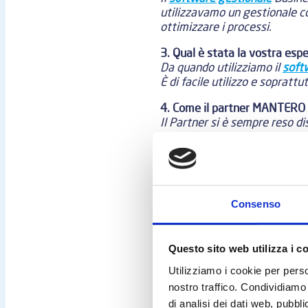
utilizzavamo un gestionale co
ottimizzare i processi.
3. Qual è stata la vostra es
Da quando utilizziamo il
soft
È di facile utilizzo e soprattu
4. Come il partner MANTERO S
Il Partner si è sempre reso d
da parte loro.
Risultati
Consenso
5. Soluzione e Risultati: qua
processi?
Questo sito web utilizza i c
L’utilizzo di questo programm
Utilizziamo i cookie per perso
risorse umane, gestione del ma
elemento fondamentale in dive
nostro traffico. Condividiamo 
e di logistica con gli impiant
di analisi dei dati web, pubbl