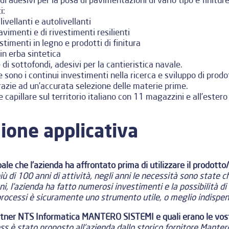
i:
ivellanti e autolivellanti
pavimenti e di rivestimenti resilienti
stimenti in legno e prodotti di finitura
 in erba sintetica
 di sottofondi, adesivi per la cantieristica navale.
sono i continui investimenti nella ricerca e sviluppo di prodot
azie ad un’accurata selezione delle materie prime.
 capillare sul territorio italiano con 11 magazzini e all’ester
zione applicativa
ipale che l’azienda ha affrontato prima di utilizzare il prodott
iù di 100 anni di attività, negli anni le necessità sono state 
ni, l’azienda ha fatto numerosi investimenti e la possibilità d
processi è sicuramente uno strumento utile, o meglio indispen
rtner NTS Informatica MANTERO SISTEMI e quali erano le vostr
s è stato proposto all’azienda dallo storico fornitore Manter