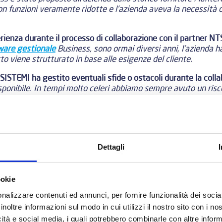
n funzioni veramente ridotte e l’azienda aveva la necessità 
perienza durante il processo di collaborazione con il partne
ware gestionale
Business, sono ormai diversi anni, l’azienda ha
tto viene strutturato in base alle esigenze del cliente.
ISTEMI ha gestito eventuali sfide o ostacoli durante la coll
isponibile. In tempi molto celeri abbiamo sempre avuto un ris
Dettagli
li soluzioni sono state implementate e in che modo hanno por
ookie
a gestionale porta a miglioramenti su diversi aspetti aziendali
nalizzare contenuti ed annunci, per fornire funzionalità dei socia
gazzino, rapporti con i clienti, agenti e fornitori. Inoltre il 
rsi progetti “Industria 4.0” con l’integrazione e l’interfacci
inoltre informazioni sul modo in cui utilizzi il nostro sito con i n
i e la gestione di magazzino.
icità e social media, i quali potrebbero combinarle con altre inform