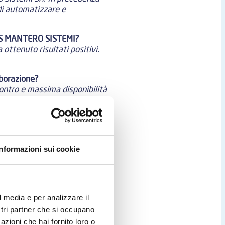
di automatizzare e
r NTS MANTERO SISTEMI?
 ottenuto risultati positivi.
aborazione?
contro e massima disponibilità
Informazioni sui cookie
tato ad un miglioramento dei
: contabilità, gestione delle
l media e per analizzare il
software gestionale e’ stato
amento dei processi produttivi
ostri partner che si occupano
azioni che hai fornito loro o