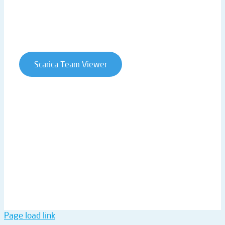
Cookie Policy
Whistleblowing
Contratti e condizioni
Scarica Team Viewer
T. +39 0541 906611 | STRADA STATALE RIMINI SAN
MARINO 146 | 47924 RIMINI (RN) | ITALY
P.IVA 02019510409 | REA RN-234990 | CAP. SOC. €
61.973,00 I.V. |
ntsinformatica@pec.it
Page load link