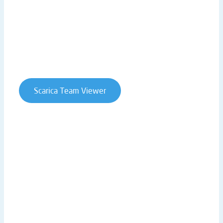
Sede centrale
Lavora con noi
Privacy Policy
Cookie Policy
Whistleblowing
Contratti e condizioni
Scarica Team Viewer
T. +39 0541 906611 | STRADA STATALE RIMINI SAN
MARINO 146 | 47924 RIMINI (RN) | ITALY
P.IVA 02019510409 | REA RN-234990 | CAP. SOC. €
61.973,00 I.V. |
ntsinformatica@pec.it