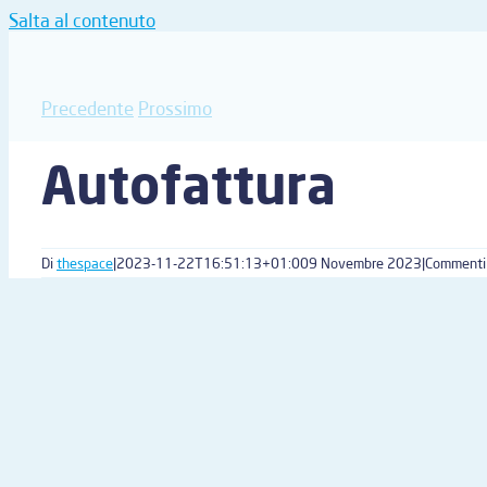
Salta al contenuto
Precedente
Prossimo
Autofattura
Di
thespace
|
2023-11-22T16:51:13+01:00
9 Novembre 2023
|
Commenti d