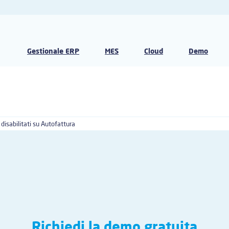
Gestionale ERP
MES
Cloud
Demo
isabilitati
su Autofattura
Richiedi la demo gratuita