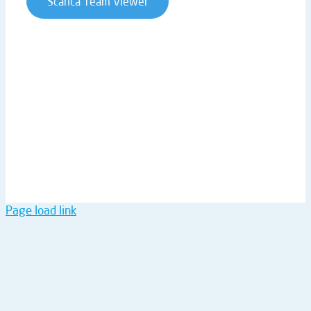
Scarica Team Viewer
T. +39 0541 906611 | STRADA STATALE RIMINI SAN
MARINO 146 | 47924 RIMINI (RN) | ITALY
P.IVA 02019510409 | REA RN-234990 | CAP. SOC. €
61.973,00 I.V. |
ntsinformatica@pec.it
Page load link