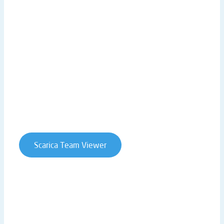
Scarica Brochure
Galleria Video
LINK UTILI
Sede centrale
Lavora con noi
Privacy Policy
Cookie Policy
Whistleblowing
Contratti e condizioni
Scarica Team Viewer
T. +39 0541 906611 | STRADA STATALE RIMINI SAN
MARINO 146 | 47924 RIMINI (RN) | ITALY
P.IVA 02019510409 | REA RN-234990 | CAP. SOC. €