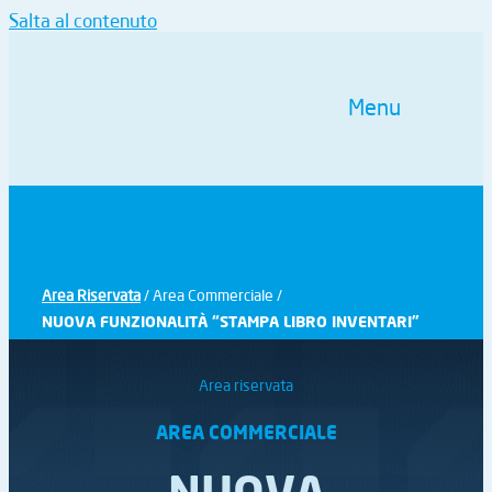
Salta al contenuto
Menu
Area Riservata
/ Area Commerciale /
NUOVA FUNZIONALITÀ “STAMPA LIBRO INVENTARI”
Area riservata
AREA COMMERCIALE
NUOVA