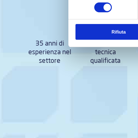
consenso
Rifiuta
35 anni di
Assistenza
esperienza nel
tecnica
settore
qualificata