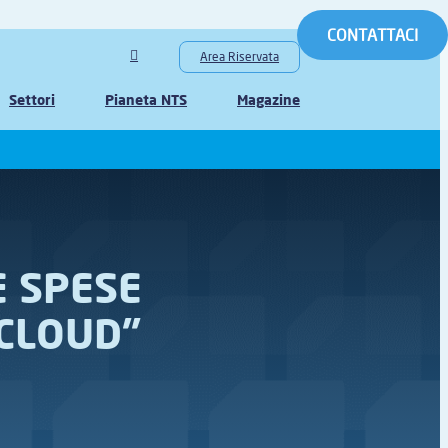
CONTATTACI
Area Riservata
Settori
Pianeta NTS
Magazine
E SPESE
 CLOUD”