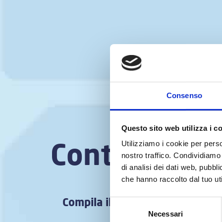
Consenso
Questo sito web utilizza i c
Contatta il 
Utilizziamo i cookie per perso
nostro traffico. Condividiamo 
team!
di analisi dei dati web, pubbl
che hanno raccolto dal tuo uti
Compila il form e sarai ricontat
Selezione
Necessari
del