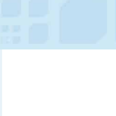
IN PRIMO PI
Diventa Part
Accesso Web 
Customer Por
SBF Set up e