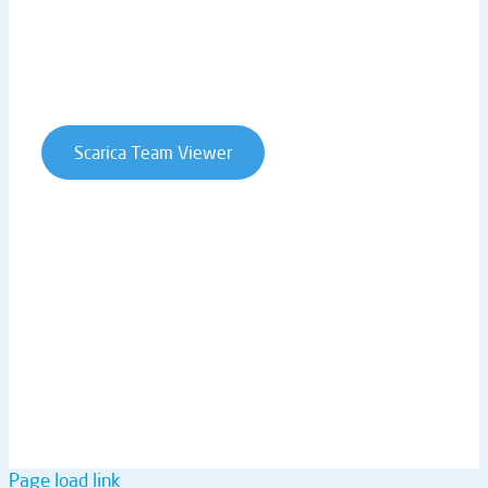
Privacy Policy
Cookie Policy
Whistleblowing
Contratti e condizioni
Scarica Team Viewer
T. +39 0541 906611 | STRADA STATALE RIMINI SAN
MARINO 146 | 47924 RIMINI (RN) | ITALY
P.IVA 02019510409 | REA RN-234990 | CAP. SOC. €
61.973,00 I.V. |
ntsinformatica@pec.it
Page load link