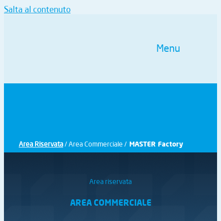
Salta al contenuto
Menu
Area Riservata
/ Area Commerciale /
MASTER Factory
Area riservata
AREA COMMERCIALE