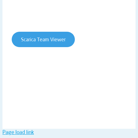
Cookie Policy
Whistleblowing
Contratti e condizioni
Scarica Team Viewer
T. +39 0541 906611 | STRADA STATALE RIMINI SAN
MARINO 146 | 47924 RIMINI (RN) | ITALY
P.IVA 02019510409 | REA RN-234990 | CAP. SOC. €
61.973,00 I.V. |
ntsinformatica@pec.it
Page load link